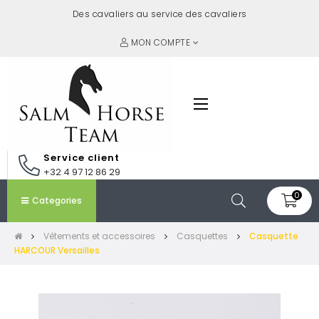
Des cavaliers au service des cavaliers
MON COMPTE
Basculer
☰
la
navigation
Service client
+32 4 97 12 86 29
0
Categories
Vêtements et accessoires
Casquettes
Casquette
HARCOUR Versailles