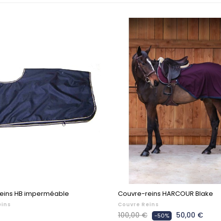
eins HB imperméable
Couvre-reins HARCOUR Blake
eins
Couvre Reins
Prix
Prix
100,00 €
50,00 €
-50%