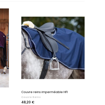
Couvre reins imperméable HFI
Couvre Reins
Prix
48,20 €