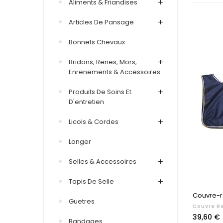
Aliments & Friandises
Articles De Pansage
Bonnets Chevaux
Bridons, Renes, Mors,
Enrenements & Accessoires
Produits De Soins Et
D'entretien
Licols & Cordes
Longer
Selles & Accessoires
Tapis De Selle
Couvre-r
Guetres
Couvre R
Prix
39,60 €
Bandages