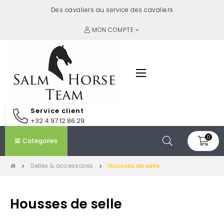
Des cavaliers au service des cavaliers
MON COMPTE
Basculer
☰
la
navigation
Service client
+32 4 97 12 86 29
0
Categories
Selles & accessoires
Housses de selle
Housses de selle