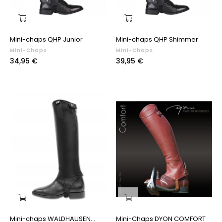
Mini-chaps QHP Junior
Mini-chaps QHP Shimmer
Mini-Chaps
Mini-Chaps
Prix
Prix
34,95 €
39,95 €
Mini-chaps WALDHAUSEN...
Mini-Chaps DYON COMFORT