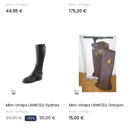
Mini-Chaps
Mini-Chaps
Prix
Prix
44,95 €
175,20 €
Mini-chaps LAMICELL Sydney
Mini-chaps LAMICELL Galopin...
Mini-Chaps
Mini-Chaps
Prix
Prix
Prix
60,00 €
30,00 €
15,00 €
-50%
habituel