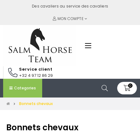
Des cavaliers au service des cavaliers
MON COMPTE
Basculer
☰
la
navigation
Service client
+32 4 97 12 86 29
0
Categories
Bonnets chevaux
Bonnets chevaux