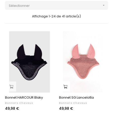
Sélectionner

Affichage 1-24 de 41 article(s)
Bonnet HARCOUR Blaky
Bonnet SG Lancelotta
Bonnets Chevaux
Bonnets Chevaux
Prix
Prix
49,98 €
49,98 €