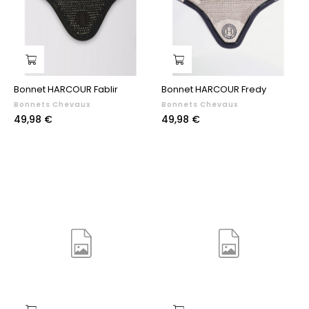
Bonnet HARCOUR Fablir
Bonnet HARCOUR Fredy
Bonnets Chevaux
Bonnets Chevaux
Prix
Prix
49,98 €
49,98 €