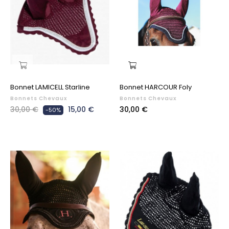
Bonnet LAMICELL Starline
Bonnet HARCOUR Foly
Bonnets Chevaux
Bonnets Chevaux
Prix
Prix
Prix
30,00 €
15,00 €
30,00 €
-50%
habituel