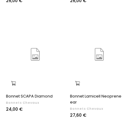
Prix
Prix
26,00 €
26,00 €
Bonnet SCAPA Diamond
Bonnet Lamicell Neoprene
ear
Bonnets Chevaux
Prix
24,00 €
Bonnets Chevaux
Prix
27,60 €