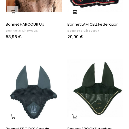
Bonnet HARCOUR Up
Bonnet LAMICELL Federation
Bonnets Chevaux
Bonnets Chevaux
Prix
Prix
53,98 €
20,00 €
Bonnet SPOOKS Sequin
Bonnet SPOOKS Annber