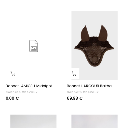
Bonnet LAMICELL Midnight
Bonnet HARCOUR Baltha
Bonnets Chevaux
Bonnets Chevaux
Prix
Prix
0,00 €
69,98 €