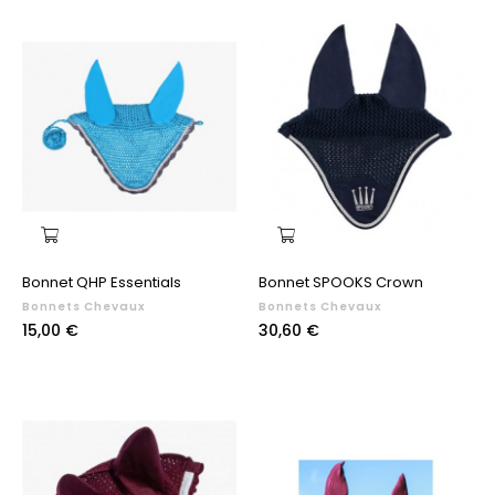
Bonnet QHP Essentials
Bonnet SPOOKS Crown
Bonnets Chevaux
Bonnets Chevaux
Prix
Prix
15,00 €
30,60 €