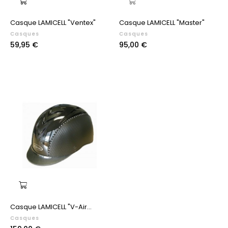
Casque LAMICELL "Ventex"
Casque LAMICELL "Master"
Casques
Casques
Prix
Prix
59,95 €
95,00 €
Casque LAMICELL "V-Air...
Casques