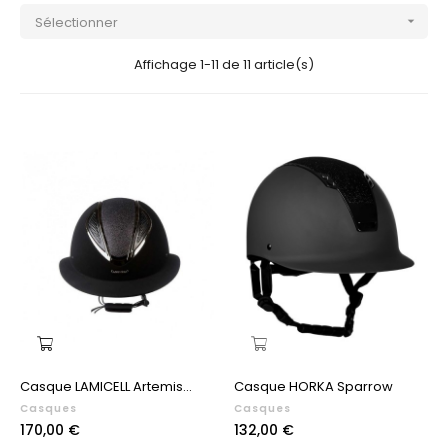
Sélectionner

Affichage 1-11 de 11 article(s)
Casque LAMICELL Artemis...
Casque HORKA Sparrow
Casques
Casques
Prix
Prix
170,00 €
132,00 €