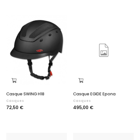
Casque SWING H18
Casque EGIDE Epona
Casques
Casques
Prix
Prix
72,50 €
495,00 €