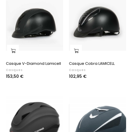
Casque V-Diamond Lamicell
Casque Cobra LAMICELL
Casques
Casques
Prix
Prix
153,50 €
102,95 €