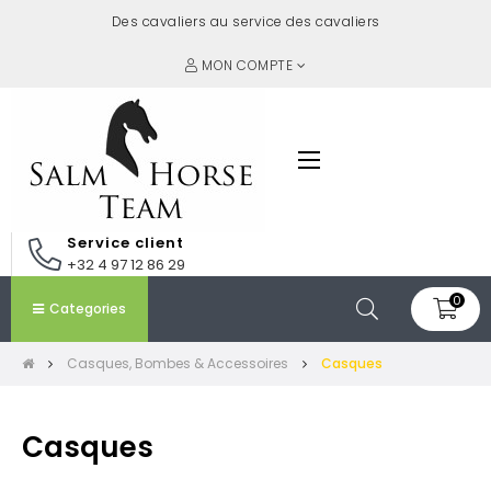
Des cavaliers au service des cavaliers
MON COMPTE
Basculer
☰
la
navigation
Service client
+32 4 97 12 86 29
0
Categories
Casques, Bombes & Accessoires
Casques
Casques