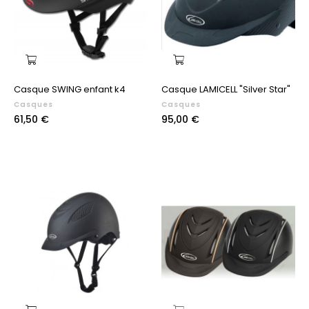
Casque SWING enfant k4
Casque LAMICELL "Silver Star"
Casques
Casques
Prix
Prix
61,50 €
95,00 €