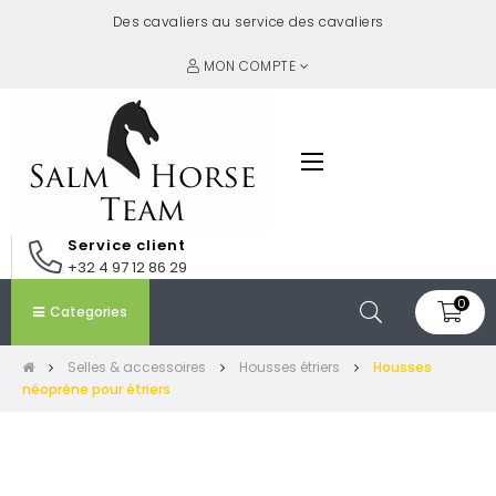
Des cavaliers au service des cavaliers
MON COMPTE
Basculer
☰
la
navigation
Service client
+32 4 97 12 86 29
0
Categories
Selles & accessoires
Housses étriers
Housses
néoprène pour étriers