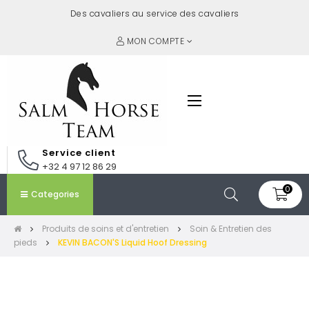
Des cavaliers au service des cavaliers
MON COMPTE
Basculer
☰
la
navigation
Service client
+32 4 97 12 86 29
0
Categories
Produits de soins et d'entretien
Soin & Entretien des
pieds
KEVIN BACON'S Liquid Hoof Dressing